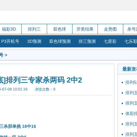
福彩3D
排列三
双色球
开奖结果
走势图
杀号
P3开机号
3D预测
双色球预测
排三预测
七星彩
七乐
号
>
最新发
[彻底]排列三专家杀两码 2中2
排列52
-07-08 10:01:16
浏览次数：
9
排列五
排列五
体彩排五
排列五
三杀胆单挑 18中16
排列五