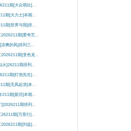
6211期[大众萌比]...
211期[大力士]本期...
211期[世界与我]排...
026211期[爱奇艺...
期[凉爽的风]排列三...
026211期[变色龙...
火]26211期排列...
6211期[灯泡先生]...
211期[无风起浪]本...
年211期[新历]本期...
]2026211期排列...
6211期[万里行]...
026211期[刘益]...