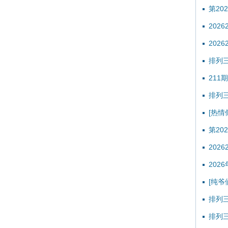
第202
2026
2026
排列三2
211
排列三2
[热情似
第202
2026
2026
[纯爷们
排列三2
排列三2