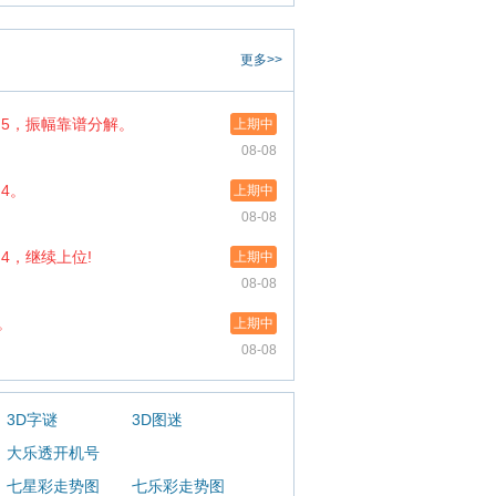
更多>>
中5，振幅靠谱分解。
上期中
08-08
4。
上期中
08-08
4，继续上位!
上期中
08-08
。
上期中
08-08
3D字谜
3D图迷
大乐透开机号
七星彩走势图
七乐彩走势图