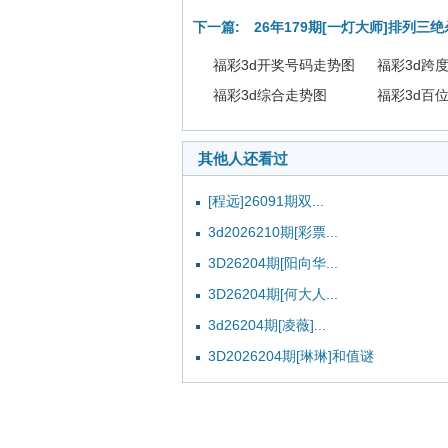
下一篇:
26年179期[一灯大师]排列三绝
福彩3d开奖号码走势图
福彩3d跨
福彩3d综合走势图
福彩3d百
其他人还看过
[程远]26091期双...
3d2026210期[彩票...
3D26204期[阳向华...
3D26204期[何大人...
3d26204期[凌薇]...
3D2026204期[琳琳]和值谜