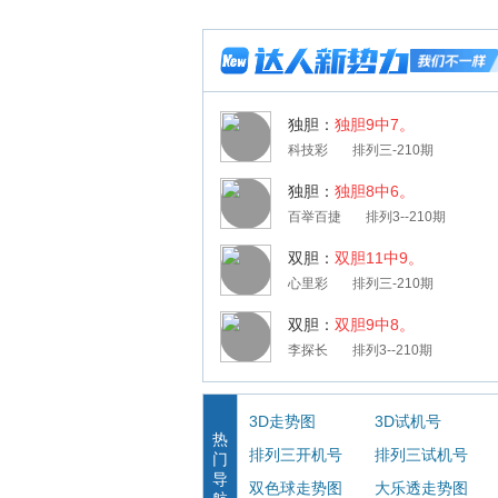
独胆：
独胆9中7。
科技彩
排列三-210期
独胆：
独胆8中6。
百举百捷
排列3--210期
双胆：
双胆11中9。
心里彩
排列三-210期
双胆：
双胆9中8。
李探长
排列3--210期
3D走势图
3D试机号
热
排列三开机号
排列三试机号
门
导
双色球走势图
大乐透走势图