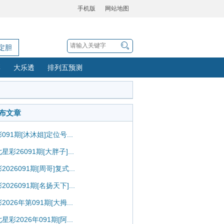
手机版
网站地图
定胆
彩
大乐透
排列五预测
布文章
091期[沐沐姐]定位号...
星彩26091期[大胖子]...
026091期[周哥]复式...
026091期[名扬天下]...
2026年第091期[大拇...
星彩2026年091期[阿...