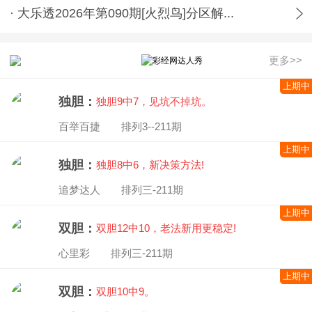
· 大乐透2026年第090期[火烈鸟]分区解...
更多>>
上期中
独胆：
独胆9中7，见坑不掉坑。
百举百捷 排列3--211期
上期中
独胆：
独胆8中6，新决策方法!
追梦达人 排列三-211期
上期中
双胆：
双胆12中10，老法新用更稳定!
心里彩 排列三-211期
上期中
双胆：
双胆10中9。