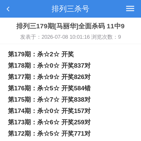
排列三杀号
排列三179期[马丽华]全面杀码 11中9
发表于：2026-07-08 10:01:16 浏览次数：
9
第179期：杀☆2☆ 开奖
第178期：杀☆0☆ 开奖837对
第177期：杀☆9☆ 开奖826对
第176期：杀☆5☆ 开奖584错
第175期：杀☆7☆ 开奖838对
第174期：杀☆0☆ 开奖157对
第173期：杀☆6☆ 开奖259对
第172期：杀☆5☆ 开奖771对