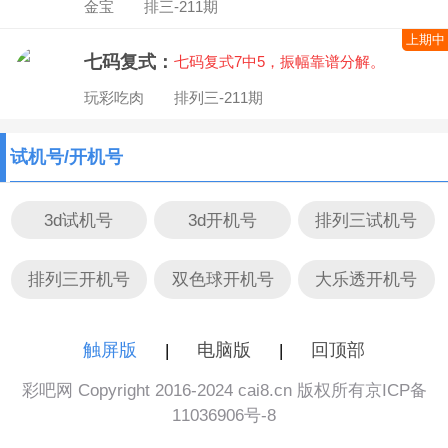
金宝 排三-211期
上期中
七码复式：
七码复式7中5，振幅靠谱分解。
玩彩吃肉 排列三-211期
试机号/开机号
3d试机号
3d开机号
排列三试机号
排列三开机号
双色球开机号
大乐透开机号
触屏版
电脑版
回顶部
|
|
彩吧网 Copyright 2016-2024 cai8.cn 版权所有京ICP备
11036906号-8