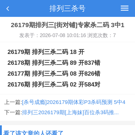
排列三杀号
26179期排列三[街对铺]专家杀二码 3中1
发表于：2026-07-08 10:01:16 浏览次数：
7
26179期 排列三杀二码 18 开
26178期 排列三杀二码 89 开837错
26177期 排列三杀二码 08 开826错
26176期 排列三杀二码 02 开584对
上一篇:
[杀号成瘾]2026179期体彩P3杀码预测 5中4
下一篇:
排列三2026179期[上海妹]百位杀3码推...
看了该文章的人还看了