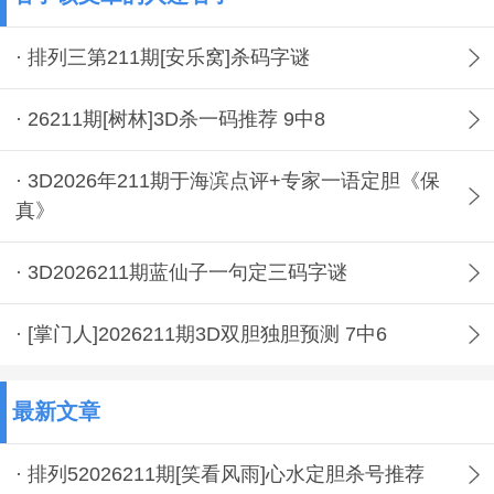
· 排列三第211期[安乐窝]杀码字谜
· 26211期[树林]3D杀一码推荐 9中8
· 3D2026年211期于海滨点评+专家一语定胆《保
真》
· 3D2026211期蓝仙子一句定三码字谜
· [掌门人]2026211期3D双胆独胆预测 7中6
最新文章
· 排列52026211期[笑看风雨]心水定胆杀号推荐