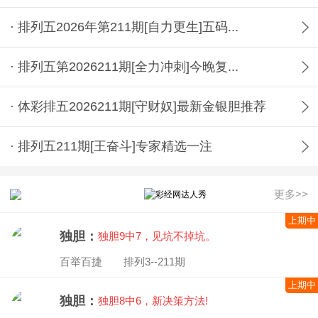
· 排列五2026年第211期[自力更生]五码...
· 排列五第2026211期[全力冲刺]今晚复...
· 体彩排五2026211期[守财奴]最新金银胆推荐
· 排列五211期[王奋斗]专家精选一注
更多>>
上期中
独胆：
独胆9中7，见坑不掉坑。
百举百捷 排列3--211期
上期中
独胆：
独胆8中6，新决策方法!