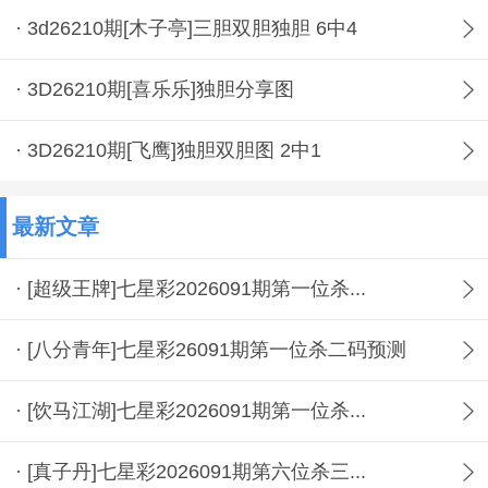
· 3d26210期[木子亭]三胆双胆独胆 6中4
· 3D26210期[喜乐乐]独胆分享图
· 3D26210期[飞鹰]独胆双胆图 2中1
最新文章
· [超级王牌]七星彩2026091期第一位杀...
· [八分青年]七星彩26091期第一位杀二码预测
· [饮马江湖]七星彩2026091期第一位杀...
· [真子丹]七星彩2026091期第六位杀三...