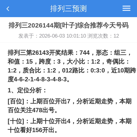
排列三预测
排列三2026144期[叶子]综合推荐今天号码
发表于：2026-06-03 10:01:10 浏览次数：
12
排列三第26143开奖结果：744，形态：组三，
和值：15，跨度：3，大小比：1:2，奇偶比：
1:2，质合比：1:2，012路比：0:3:0，近10期跨
度4-6-2-1-4-8-3-4-8-3。
1、定位分析：
[百位]：上期百位开出7，分析近期走势，本期
百位关注478出号。
[十位]：上期十位开出4，分析近期走势，本期
十位看好156开出。