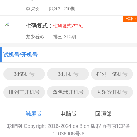
李探长 排列3--210期
上期中
七码复式：
七码复式7中5。
龙少看彩 排三-210期
试机号/开机号
3d试机号
3d开机号
排列三试机号
排列三开机号
双色球开机号
大乐透开机号
触屏版
电脑版
回顶部
|
|
彩吧网 Copyright 2016-2024 cai8.cn 版权所有京ICP备
11036906号-8