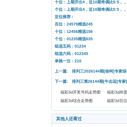
十位：上期开出4，近10期奇偶比5:5，，
个位：上期开出4，近10期奇偶比5:5，，
定位推荐：
百位：24579精选245
十位：12456精选156
个位：01235精选035
组选五码：01234
组选六码：012345
单挑一注：210
上一篇:
排列三2026144期[徐柯]专家
下一篇:
排列三第26144期[牛志远]专
福彩3d开奖号码走势图
福彩3d跨
福彩3d综合走势图
福彩3d百
其他人还看过