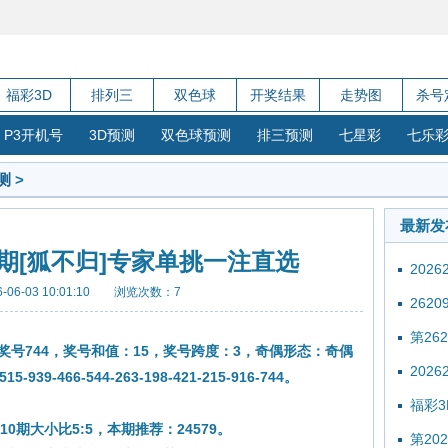
福彩3D
排列三
双色球
开奖结果
走势图
杀号
P3开机号
3D预测
双色球预测
排三预测
七星彩
七乐
测
>
最新发
4期[狐不归]专家单挑一注直选
202
-06-03 10:01:10
浏览次数：
7
2620
第26
：奖号744，奖号和值：15，奖号跨度：3，奇偶形态：奇偶
2026
466-544-263-198-421-215-916-744。
福彩3
0期大小比5:5，本期推荐：24579。
第202