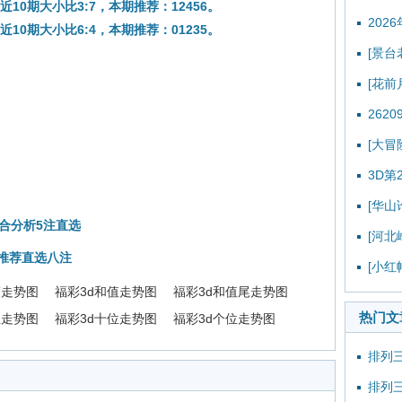
近10期大小比3:7，本期推荐：12456。
2026
近10期大小比6:4，本期推荐：01235。
[景台老
[花前月
2620
[大冒险
3D第
[华山论
综合分析5注直选
[河北
家推荐直选八注
[小红帽
度走势图
福彩3d和值走势图
福彩3d和值尾走势图
热门文
位走势图
福彩3d十位走势图
福彩3d个位走势图
排列三2
排列三2