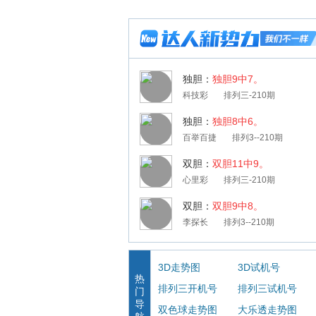
独胆：
独胆9中7。
科技彩
排列三-210期
独胆：
独胆8中6。
百举百捷
排列3--210期
双胆：
双胆11中9。
心里彩
排列三-210期
双胆：
双胆9中8。
李探长
排列3--210期
3D走势图
3D试机号
热
排列三开机号
排列三试机号
门
导
双色球走势图
大乐透走势图