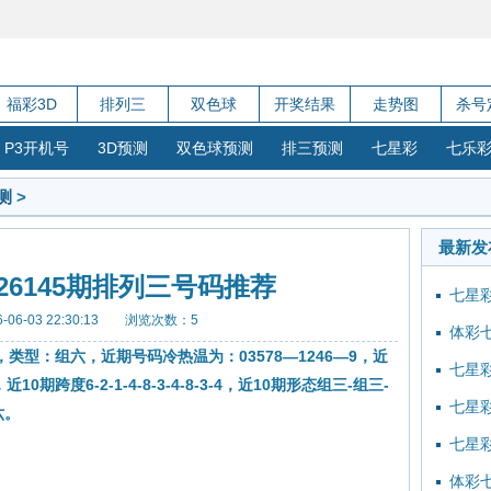
福彩3D
排列三
双色球
开奖结果
走势图
杀号
P3开机号
3D预测
双色球预测
排三预测
七星彩
七乐
测
>
最新发
026145期排列三号码推荐
七星彩
-06-03 22:30:13
浏览次数：
5
体彩七
2，类型：组六，近期号码冷热温为：03578—1246—9，近
七星彩2
-12，近10期跨度6-2-1-4-8-3-4-8-3-4，近10期形态组三-组三-
七星彩2
六。
七星彩
体彩七