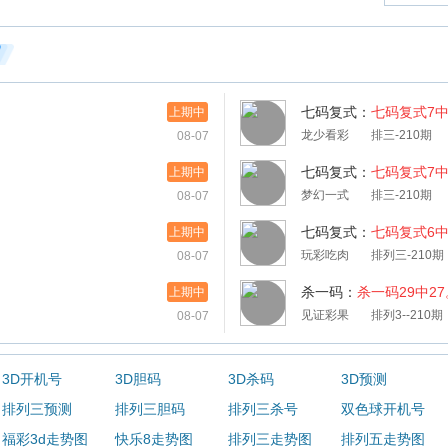
七码复式：
七码复式7中
上期中
龙少看彩
排三-210期
08-07
七码复式：
七码复式7中
上期中
梦幻一式
排三-210期
08-07
七码复式：
七码复式6中
上期中
玩彩吃肉
排列三-210期
08-07
杀一码：
杀一码29中27
上期中
见证彩果
排列3--210期
08-07
3D开机号
3D胆码
3D杀码
3D预测
排列三预测
排列三胆码
排列三杀号
双色球开机号
福彩3d走势图
快乐8走势图
排列三走势图
排列五走势图