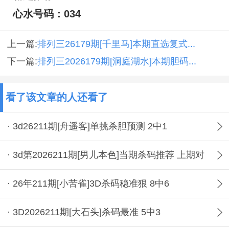
心水号码：034
上一篇:
排列三26179期[千里马]本期直选复式...
下一篇:
排列三2026179期[洞庭湖水]本期胆码...
看了该文章的人还看了
· 3d26211期[舟遥客]单挑杀胆预测 2中1
· 3d第2026211期[男儿本色]当期杀码推荐 上期对
· 26年211期[小苦雀]3D杀码稳准狠 8中6
· 3D2026211期[大石头]杀码最准 5中3