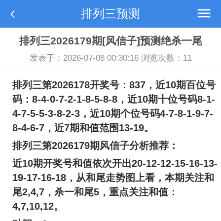
排列三预测
排列三2026179期[风信子]预测绝杀一尾
发表于：2026-07-08 00:30:16 浏览次数：
11
排列三第2026178开奖号：837，近10期百位号
码：8-4-0-7-2-1-8-5-8-8，近10期十位号码8-1-
4-7-5-5-3-8-2-3，近10期个位号码4-7-8-1-9-7-
8-4-6-7，近7期和值范围13-19。
排列三第2026179期风信子分析推荐：
近10期开奖号和值依次开出20-12-12-15-16-13-
19-17-16-18，从和尾走势图上看，本期关注和
尾2,4,7，杀一和尾5，重点关注和值：
4,7,10,12。