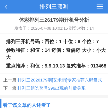
排列三预测
体彩排列三26179期开机号分析
发表于：2026-07-08 10:01:15 浏览次数：
14
排列三开机号码：百位：1 十位：6 个位：7
参数特征：和值：14 奇偶：奇偶奇 大小：小大
大
重点推荐：和值：5,9,10,13 复式推荐：013468
上一篇:
排列三2026179期[艾米丽]专家推荐六码复式
下一篇:
排列三组选奖号396出现的前后关系
看了该文章的人还看了