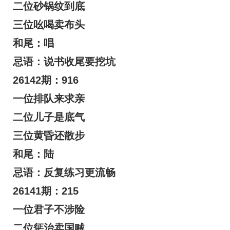
二位砂锅纹到底
三位吆喝卖布头
和尾：唱
忌语：说书收尾要挖坑
26142期：916
一位排队来求亲
二位儿子是底气
三位黄昏还散步
和尾：陆
忌语：反复练习更流畅
26141期：215
一位君子不涉险
二位惩治卖国贼