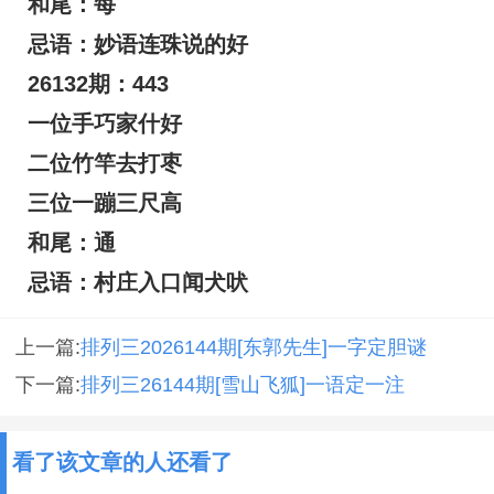
和尾：每
忌语：妙语连珠说的好
26132期：443
一位手巧家什好
二位竹竿去打枣
三位一蹦三尺高
和尾：通
忌语：村庄入口闻犬吠
上一篇:
排列三2026144期[东郭先生]一字定胆谜
下一篇:
排列三26144期[雪山飞狐]一语定一注
看了该文章的人还看了