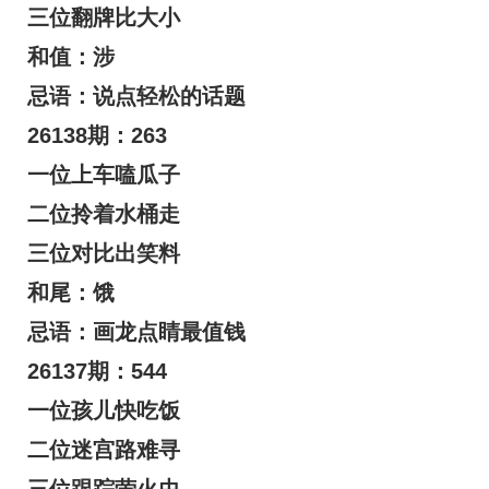
三位翻牌比大小
和值：涉
忌语：说点轻松的话题
26138期：263
一位上车嗑瓜子
二位拎着水桶走
三位对比出笑料
和尾：饿
忌语：画龙点睛最值钱
26137期：544
一位孩儿快吃饭
二位迷宫路难寻
三位跟踪萤火虫