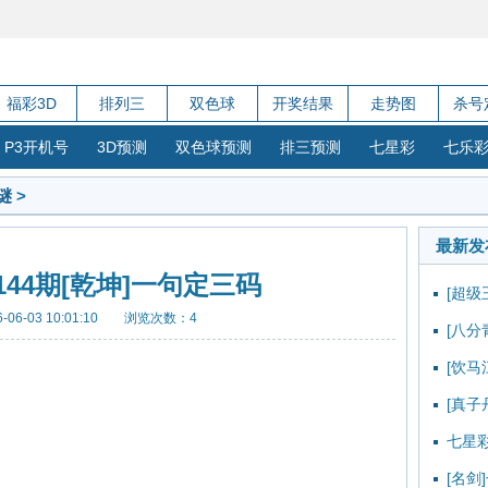
福彩3D
排列三
双色球
开奖结果
走势图
杀号
P3开机号
3D预测
双色球预测
排三预测
七星彩
七乐
谜
>
最新发
144期[乾坤]一句定三码
[超级王
-06-03 10:01:10
浏览次数：
4
[八分
[饮马江
[真子丹
七星彩2
[名剑