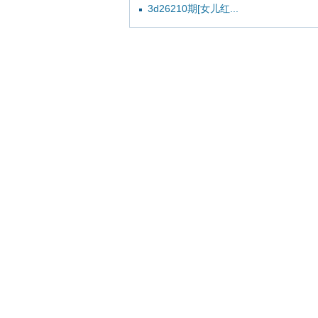
3d26210期[女儿红...