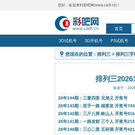
您好，欢迎来到彩吧网(www.cai8.cn)！
首页
3D试机号
3D开机号
P3试机号
您现在的位置：
排列三
>
排列三字
排列三2026
发表于：
2026
26年144期：三妻四妾 兄弟义 开奖号
26年143期：双手一路 就要发 开奖号744
26年142期：三斤八两 岐山人 开奖号916
26年141期：一路发财 三个人 开奖号215
26年140期：三心二意 五杯酒 开奖号421