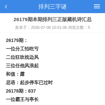
排列三字谜
26179期本期排列三正版藏机诗汇总
发表于：2026-07-08 10:01:06 浏览次数：
5
26179期：
一位分工怕吃亏
二位狂吹枕边风
三位任他风浪起
和值：露
忌语：起步停车已过时
26178期：837
一位霸王与亭长