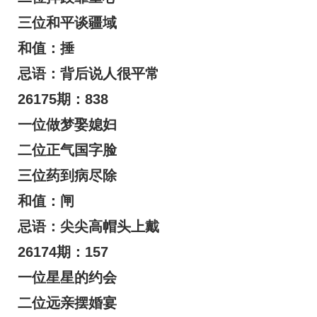
三位和平谈疆域
和值：捶
忌语：背后说人很平常
26175期：838
一位做梦娶媳妇
二位正气国字脸
三位药到病尽除
和值：闸
忌语：尖尖高帽头上戴
26174期：157
一位星星的约会
二位远亲摆婚宴