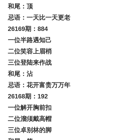
和尾：顶
忌语：一天比一天更老
26169期：884
一位半路遇知己
二位笑容上眉梢
三位登陆来作战
和尾：沾
忌语：花开富贵万万年
26168期：192
一位解开胸前扣
二位溜须戴高帽
三位卓别林的脚