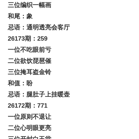
三位编织一幅画
和尾：象
忌语：通明透亮会客厅
26173期：259
一位不吃眼前亏
二位欲饮琵琶催
三位掩耳盗金铃
和值：盼
忌语：腿肚子上挂暖壶
26172期：771
一位原则不退让
二位心明眼更亮
三位开封白玉堂