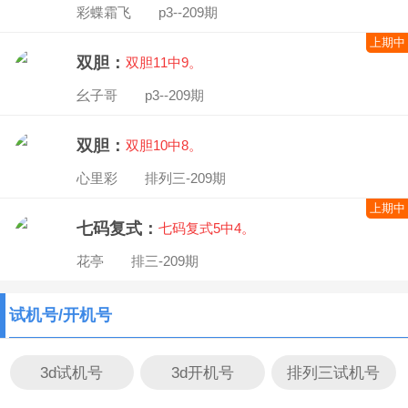
彩蝶霜飞 p3--209期
上期中
双胆：
双胆11中9。
幺子哥 p3--209期
双胆：
双胆10中8。
心里彩 排列三-209期
上期中
七码复式：
七码复式5中4。
花亭 排三-209期
试机号/开机号
3d试机号
3d开机号
排列三试机号