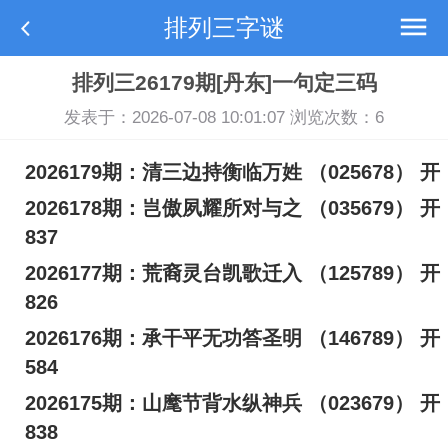
排列三字谜
排列三26179期[丹东]一句定三码
发表于：2026-07-08 10:01:07 浏览次数：
6
2026179期：清三边持衡临万姓 （025678） 开
2026178期：岂傲夙耀所对与之 （035679） 开
837
2026177期：荒裔灵台凯歌迁入 （125789） 开
826
2026176期：承干平无功答圣明 （146789） 开
584
2026175期：山麾节背水纵神兵 （023679） 开
838