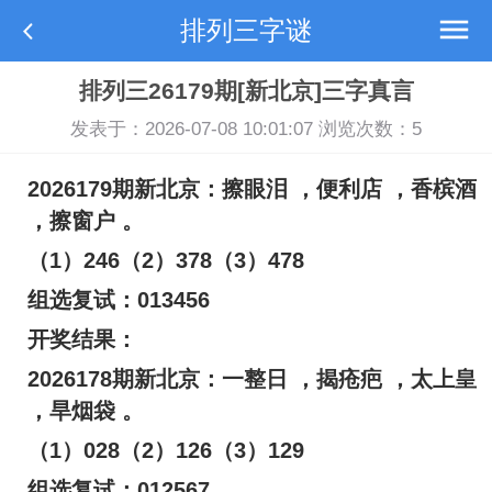
排列三字谜
排列三26179期[新北京]三字真言
发表于：2026-07-08 10:01:07 浏览次数：
5
2026179期新北京：擦眼泪 ，便利店 ，香槟酒
，擦窗户 。
（1）246（2）378（3）478
组选复试：013456
开奖结果：
2026178期新北京：一整日 ，揭疮疤 ，太上皇
，旱烟袋 。
（1）028（2）126（3）129
组选复试：012567