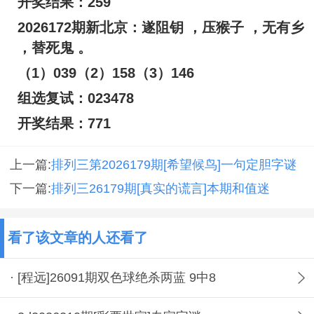
开奖结果：259
2026172期新北京：遂阻钥 ，压猴子 ，无有乡
，替死鬼 。
（1）039（2）158（3）146
组选复试：023478
开奖结果：771
上一篇:
排列三第2026179期[希望候鸟]一句定胆字谜
下一篇:
排列三26179期[真实的谎言]本期和值迷
看了该文章的人还看了
· [程远]26091期双色球绝杀两蓝 9中8