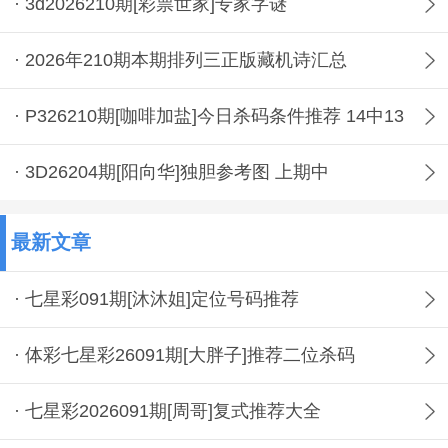
· 3d2026210期[彩票世家]专家字谜
· 2026年210期本期排列三正版藏机诗汇总
· P326210期[咖啡加盐]今日杀码条件推荐 14中13
· 3D26204期[阳向华]独胆参考图 上期中
最新文章
· 七星彩091期[沐沐姐]定位号码推荐
· 体彩七星彩26091期[大胖子]推荐二位杀码
· 七星彩2026091期[周哥]复式推荐大全