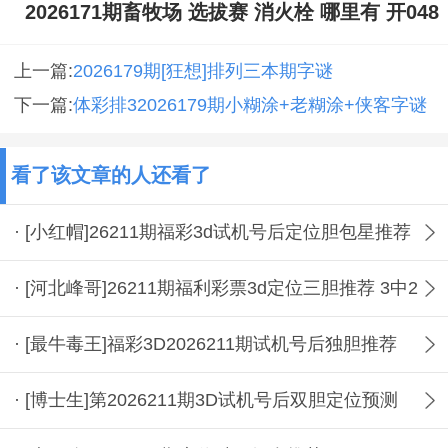
2026171期畜牧场 选拔赛 消火栓 哪里有 开048
上一篇:
2026179期[狂想]排列三本期字谜
下一篇:
体彩排32026179期小糊涂+老糊涂+侠客字谜
看了该文章的人还看了
· [小红帽]26211期福彩3d试机号后定位胆包星推荐
· [河北峰哥]26211期福利彩票3d定位三胆推荐 3中2
· [最牛毒王]福彩3D2026211期试机号后独胆推荐
· [博士生]第2026211期3D试机号后双胆定位预测