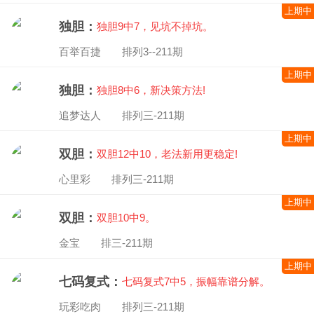
上期中
独胆：
独胆9中7，见坑不掉坑。
百举百捷 排列3--211期
上期中
独胆：
独胆8中6，新决策方法!
追梦达人 排列三-211期
上期中
双胆：
双胆12中10，老法新用更稳定!
心里彩 排列三-211期
上期中
双胆：
双胆10中9。
金宝 排三-211期
上期中
七码复式：
七码复式7中5，振幅靠谱分解。
玩彩吃肉 排列三-211期