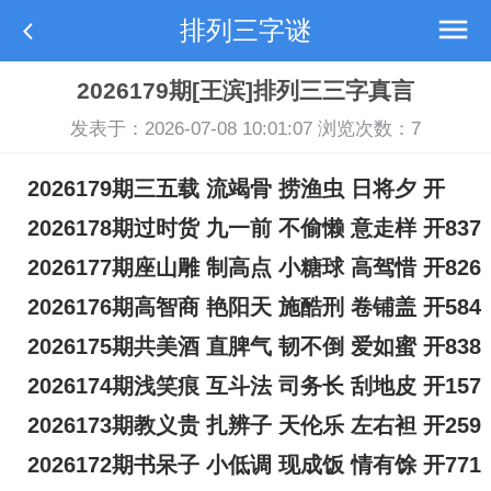
排列三字谜
2026179期[王滨]排列三三字真言
发表于：2026-07-08 10:01:07 浏览次数：
7
2026179期三五载 流竭骨 捞渔虫 日将夕 开
2026178期过时货 九一前 不偷懒 意走样 开837
2026177期座山雕 制高点 小糖球 高驾惜 开826
2026176期高智商 艳阳天 施酷刑 卷铺盖 开584
2026175期共美酒 直脾气 韧不倒 爱如蜜 开838
2026174期浅笑痕 互斗法 司务长 刮地皮 开157
2026173期教义贵 扎辨子 天伦乐 左右袒 开259
2026172期书呆子 小低调 现成饭 情有馀 开771