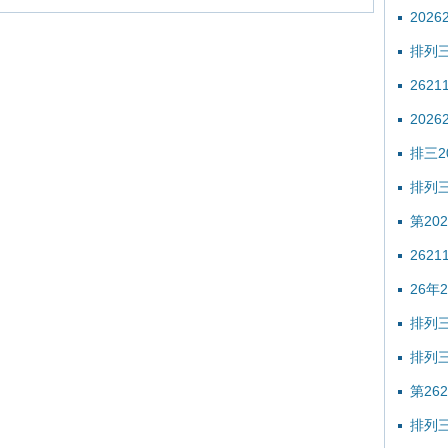
2026
排列三
262
2026
排三20
排列三2
第202
2621
26年
排列三2
排列三2
第262
排列三