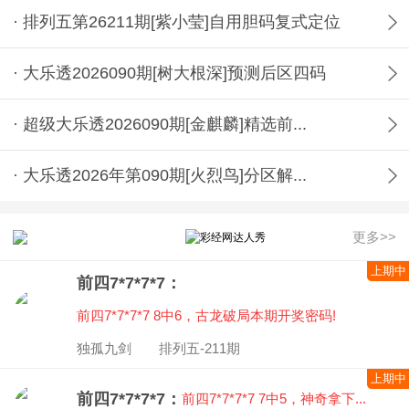
· 排列五第26211期[紫小莹]自用胆码复式定位
· 大乐透2026090期[树大根深]预测后区四码
· 超级大乐透2026090期[金麒麟]精选前...
· 大乐透2026年第090期[火烈鸟]分区解...
更多>>
上期中
前四7*7*7*7：
前四7*7*7*7 8中6，古龙破局本期开奖密码!
独孤九剑 排列五-211期
上期中
前四7*7*7*7：
前四7*7*7*7 7中5，神奇拿下...