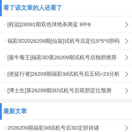
看了该文章的人还看了
· [程远]26091期双色球绝杀两蓝 9中8
· 福彩3D2026209期[仙翁]试机号后定位5*5*5胆码
· [最牛毒王]福彩3D第26209期试机号后独胆推荐
· [使徒行者]26209期福彩3d试机号后五码=23分析
· [博士生]第26209期3D试机号后双胆定位预测
最新文章
· 2026209期福彩3d试机号后3D定胆诗谜