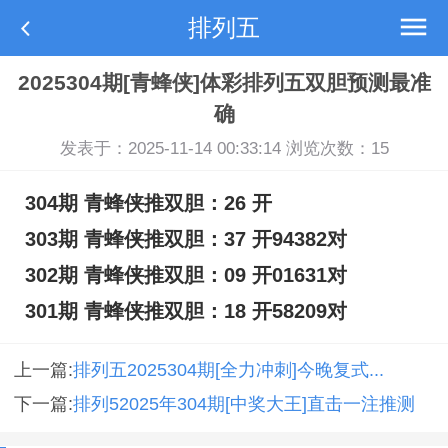
排列五
2025304期[青蜂侠]体彩排列五双胆预测最准
确
发表于：2025-11-14 00:33:14 浏览次数：
15
304期 青蜂侠推双胆：26 开
303期 青蜂侠推双胆：37 开94382对
302期 青蜂侠推双胆：09 开01631对
301期 青蜂侠推双胆：18 开58209对
上一篇:
排列五2025304期[全力冲刺]今晚复式...
下一篇:
排列52025年304期[中奖大王]直击一注推测