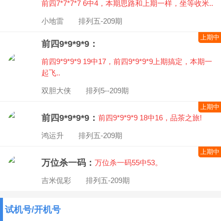
前四7*7*7*7 6中4，本期思路和上期一样，坐等收米..
小地雷 排列五-209期
上期中
前四9*9*9*9：
前四9*9*9*9 19中17，前四9*9*9*9上期搞定，本期一
起飞..
双胆大侠 排列5--209期
上期中
前四9*9*9*9：
前四9*9*9*9 18中16，品茶之旅!
鸿运升 排列五-209期
上期中
万位杀一码：
万位杀一码55中53。
吉米侃彩 排列五-209期
试机号/开机号