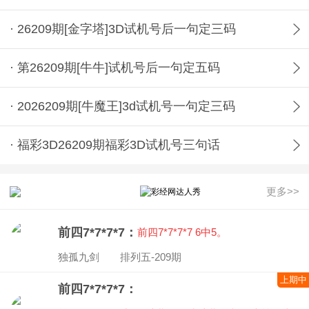
· 26209期[金字塔]3D试机号后一句定三码
· 第26209期[牛牛]试机号后一句定五码
· 2026209期[牛魔王]3d试机号一句定三码
· 福彩3D26209期福彩3D试机号三句话
更多>>
前四7*7*7*7：
前四7*7*7*7 6中5。
独孤九剑 排列五-209期
上期中
前四7*7*7*7：