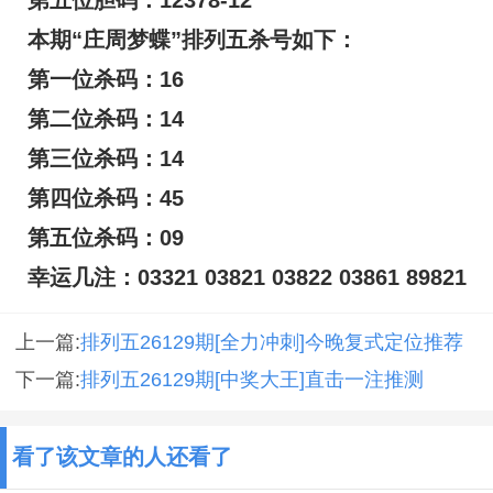
本期“庄周梦蝶”排列五杀号如下：
第一位杀码：16
第二位杀码：14
第三位杀码：14
第四位杀码：45
第五位杀码：09
幸运几注：03321 03821 03822 03861 89821
上一篇:
排列五26129期[全力冲刺]今晚复式定位推荐
下一篇:
排列五26129期[中奖大王]直击一注推测
看了该文章的人还看了