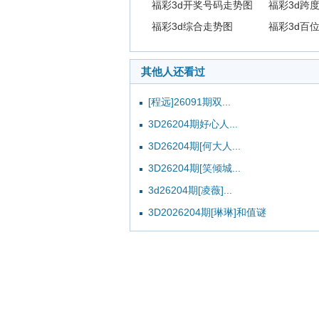
福彩3d开奖号码走势图
福彩3d跨
福彩3d综合走势图
福彩3d百
其他人还看过
[程远]26091期双...
3D26204期好心人...
3D26204期[何大人...
3D26204期[笑倾城...
3d26204期[凌薇]...
3D2026204期[琳琳]和值谜