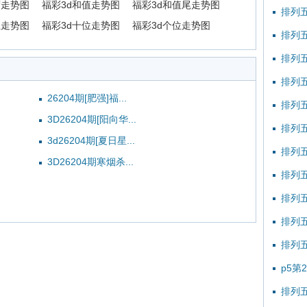
度走势图
福彩3d和值走势图
福彩3d和值尾走势图
排列五2
位走势图
福彩3d十位走势图
福彩3d个位走势图
排列五
排列五
排列五
26204期[肥强]福...
排列五
3D26204期[阳向华...
排列五2
3d26204期[夏日星...
排列五2
3D26204期寒烟杀...
排列五
排列五
排列五
排列五2
p5第2
排列五2