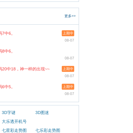
更多>>
7中6。
上期中
08-07
8中6。
08-07
20中18，神一样的出现~~
上期中
08-07
6中5。
上期中
08-07
3D字谜
3D图迷
大乐透开机号
七星彩走势图
七乐彩走势图