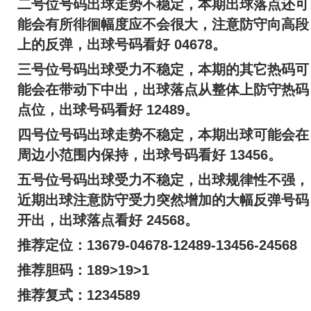
二号位号码出球走势不稳定，本期出球落点还可
能会有所徘徊幅度应不会很大，注意防守向高段
上的反弹，出球号码看好 04678。
三号位号码出球受力不稳定，本期的其它热码可
能会在带动下中出，出球落点从整体上防守热码
点位，出球号码看好 12489。
四号位号码出球走势不稳定，本期出球可能会在
周边小范围内保持，出球号码看好 13456。
五号位号码出球受力不稳定，出球规律性不强，
近期出球注意防守受力突然增加的大幅反弹号码
开出，出球落点看好 24568。
推荐定位：13679-04678-12489-13456-24568
推荐胆码：189>19>1
推荐复式：1234589