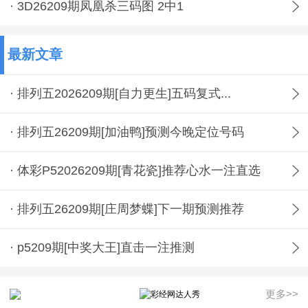
· 3D26209期凤凰杀三码图 2中1
最新文章
· 排列五2026209期[自力更生]五码复式...
· 排列五26209期[加油鸭]预测今晚定位号码
· 体彩P52026209期[青花瓷]推荐心水一注直选
· 排列五26209期[庄周梦蝶]下一期预测推荐
· p5209期[中奖大王]直击一注推测
更多>>