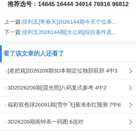
推荐选号：14845 16444 34914 76816 96812
上一篇:
排列五[寄春天]2026144期今天个位杀...
下一篇:
排列五2026144期[大公鸡]综合条件及...
看了该文章的人还看了
· [老把戏]2026209期3D本期定位独胆双胆 4中3
· 3D2026209期[霞光照]八码复式参考 4中2
· 福彩双色球26091期[雪中飞]最准杀红预测 7中6
· 3D26209期闹钟杀一码图 6连对