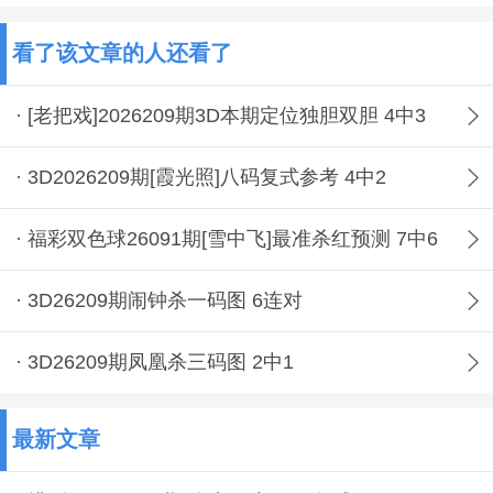
看了该文章的人还看了
· [老把戏]2026209期3D本期定位独胆双胆 4中3
· 3D2026209期[霞光照]八码复式参考 4中2
· 福彩双色球26091期[雪中飞]最准杀红预测 7中6
· 3D26209期闹钟杀一码图 6连对
· 3D26209期凤凰杀三码图 2中1
最新文章