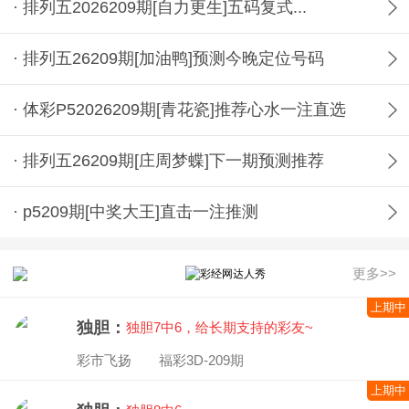
· 排列五2026209期[自力更生]五码复式...
· 排列五26209期[加油鸭]预测今晚定位号码
· 体彩P52026209期[青花瓷]推荐心水一注直选
· 排列五26209期[庄周梦蝶]下一期预测推荐
· p5209期[中奖大王]直击一注推测
更多>>
上期中
独胆：
独胆7中6，给长期支持的彩友~
彩市飞扬 福彩3D-209期
上期中