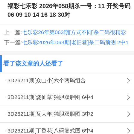
福彩七乐彩 2026年058期杀一号：11 开奖号码
06 09 10 14 16 18 30对
上一篇:
七乐彩26年第063期[方式不同]杀二码很精彩
下一篇:
七乐彩2026年063期[老旧巷]杀二码预测 2中1
看了该文章的人还看了
· 3D26211期[众山小]六个两码组合
· 3D26211期[烧仙草]独胆双胆图 6中4
· 3D26211期[瓦大年]独胆双胆图 3中2
· 3D26211期[丁香花]八码复式图 6中4