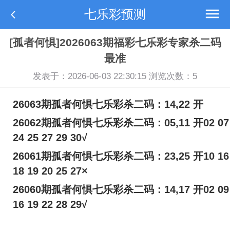
七乐彩预测
[孤者何惧]2026063期福彩七乐彩专家杀二码
最准
发表于：2026-06-03 22:30:15 浏览次数：
5
26063期孤者何惧七乐彩杀二码：14,22 开
26062期孤者何惧七乐彩杀二码：05,11 开02 07
24 25 27 29 30√
26061期孤者何惧七乐彩杀二码：23,25 开10 16
18 19 20 25 27×
26060期孤者何惧七乐彩杀二码：14,17 开02 09
16 19 22 28 29√