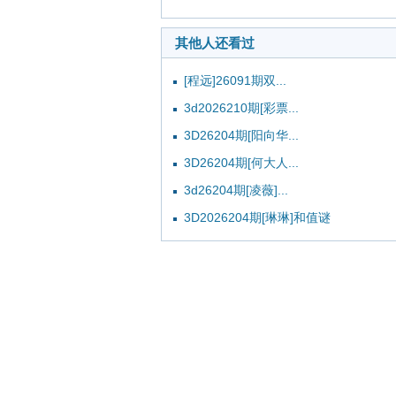
其他人还看过
[程远]26091期双...
3d2026210期[彩票...
3D26204期[阳向华...
3D26204期[何大人...
3d26204期[凌薇]...
3D2026204期[琳琳]和值谜