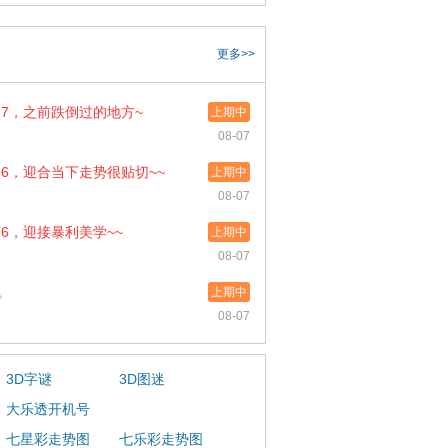
更多>>
中7，之前跌倒过的地方~
上期中
08-07
6，迎合当下走势很贴切~~
上期中
08-07
6，迎接暴利美学~~
上期中
08-07
。
上期中
08-07
3D字谜
3D图迷
大乐透开机号
七星彩走势图
七乐彩走势图