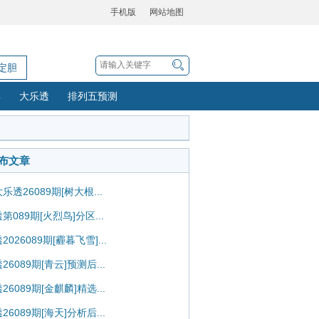
手机版
网站地图
定胆
彩
大乐透
排列五预测
布文章
乐透26089期[树大根...
第089期[火烈鸟]分区...
026089期[霾暮飞雪]...
26089期[青云]预测后...
26089期[金麒麟]精选...
26089期[海天]分析后...