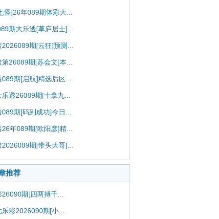
七怪]26年089期体彩大...
089期大乐透[草庐居士]...
026089期[云狂]预测...
第26089期[苏会文]本...
089期[启航]精选后区...
乐透26089期[十拿九...
089期[码到成功]今日...
26年089期[欧阳彦]精...
026089期[带头大哥]...
章推荐
26090期[四两搏千...
彩2026090期[小...