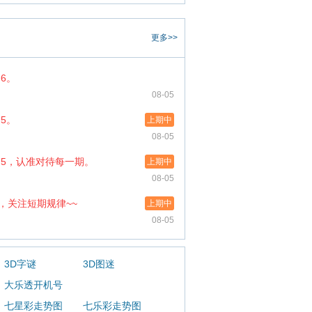
更多>>
6。
08-05
5。
上期中
08-05
中5，认准对待每一期。
上期中
08-05
1，关注短期规律~~
上期中
08-05
3D字谜
3D图迷
大乐透开机号
七星彩走势图
七乐彩走势图