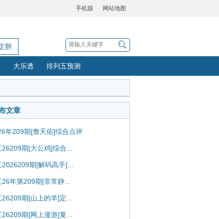
手机版
网站地图
定胆
彩
大乐透
排列五预测
布文章
026年209期[詹天佑]综合点评
26209期[大公鸡]综合...
026209期[解码高手]...
26年第209期[非常静...
26209期[山上的羊]定...
26209期[网上漫游]复...