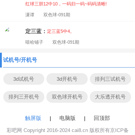
红球三胆12中10，一码归一码~码码清晰!
潇谭 双色球-091期
定三蓝：
定三蓝5中4。
嘻哈铺子 双色球-091期
试机号/开机号
3d试机号
3d开机号
排列三试机号
排列三开机号
双色球开机号
大乐透开机号
触屏版
电脑版
回顶部
|
|
彩吧网 Copyright 2016-2024 cai8.cn 版权所有京ICP备