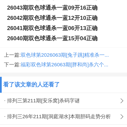
26043期双色球通杀一蓝09开16正确
26042期双色球通杀一蓝12开10正确
26041期双色球通杀一蓝06开13正确
26040期双色球通杀一蓝15开04正确
上一篇:
双色球第2026063期[兔子跳]精准杀一...
下一篇:
福彩双色球第26063期[胖和尚]杀六个...
看了该文章的人还看了
· 排列三第211期[安乐窝]杀码字谜
· 排列三26年211期[洞庭湖水]本期胆码走势分析