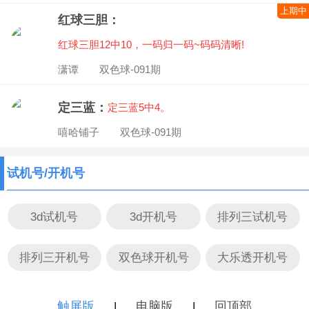
上期中
红球三胆：
红球三胆12中10，一码归一码~码码清晰!
潇谭 双色球-091期
定三蓝：
定三蓝5中4。
嘻哈铺子 双色球-091期
试机号/开机号
3d试机号
3d开机号
排列三试机号
排列三开机号
双色球开机号
大乐透开机号
触屏版
电脑版
回顶部
|
|