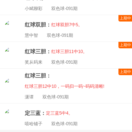
小斌聊彩 双色球-091期
上期中
红球双胆：
红球双胆7中5。
慧中智 双色球-091期
上期中
红球三胆：
红球三胆11中10。
奖从码来 双色球-091期
上期中
红球三胆：
红球三胆12中10，一码归一码~码码清晰!
潇谭 双色球-091期
定三蓝：
定三蓝5中4。
嘻哈铺子 双色球-091期