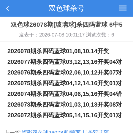
双色球杀号
双色球26078期[玻璃球]杀四码蓝球 6中5
发表于：2026-07-08 10:01:17 浏览次数：
6
2026078期杀四码蓝球01,08,10,14开奖
2026077期杀四码蓝球03,12,13,16开奖04对
2026076期杀四码蓝球02,06,10,12开奖07对
2026075期杀四码蓝球04,12,14,16开奖01对
2026074期杀四码蓝球04,06,15,16开奖04错
2026073期杀四码蓝球01,03,10,13开奖08对
2026072期杀四码蓝球05,14,15,16开奖01对
上一篇:
福彩双色球26078期[蒙面人]杀双蓝预...