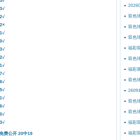
5√
2026
3√
双色球
2√
2×
双色球2
1√
双色球2
0√
福彩双色
3√
2√
双色球
1√
福彩第
7√
双色球2
6√
5√
2609
1√
双色球2
6√
双色球2
0√
3√
福彩双色
福彩双
免费公开 20中19