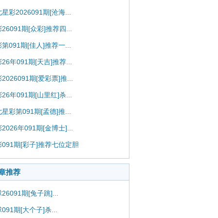
星彩2026091期[沧海...
26091期[众彩]推荐四...
第091期[佳人]推荐一...
26年091期[天吉]推荐...
026091期[爱彩票]推...
26年091期[山里红]杀...
星彩第091期[孟德]推...
026年091期[金博士]...
091期[彩子]推荐七位定胆
章推荐
6091期[兔子跳]...
091期[大个子]杀...