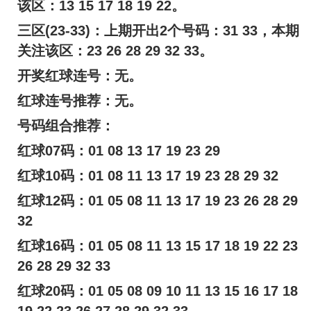
该区：13 15 17 18 19 22。
三区(23-33)：上期开出2个号码：31 33，本期
关注该区：23 26 28 29 32 33。
开奖红球连号：无。
红球连号推荐：无。
号码组合推荐：
红球07码：01 08 13 17 19 23 29
红球10码：01 08 11 13 17 19 23 28 29 32
红球12码：01 05 08 11 13 17 19 23 26 28 29
32
红球16码：01 05 08 11 13 15 17 18 19 22 23
26 28 29 32 33
红球20码：01 05 08 09 10 11 13 15 16 17 18
19 22 23 26 27 28 29 32 33