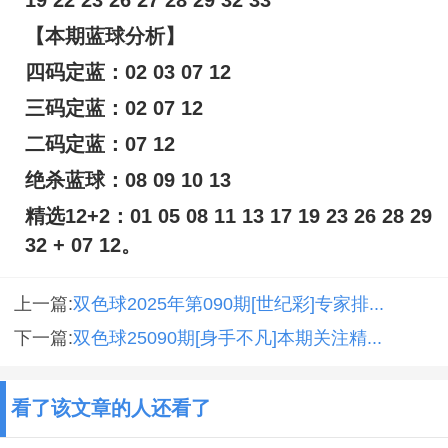
【本期蓝球分析】
四码定蓝：02 03 07 12
三码定蓝：02 07 12
二码定蓝：07 12
绝杀蓝球：08 09 10 13
精选12+2：01 05 08 11 13 17 19 23 26 28 29
32 + 07 12。
上一篇:
双色球2025年第090期[世纪彩]专家排...
下一篇:
双色球25090期[身手不凡]本期关注精...
看了该文章的人还看了