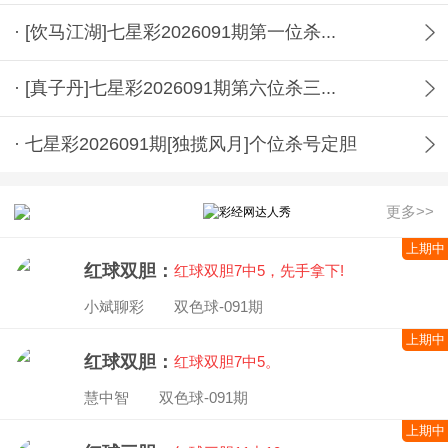
· [饮马江湖]七星彩2026091期第一位杀...
· [真子丹]七星彩2026091期第六位杀三...
· 七星彩2026091期[独揽风月]个位杀号定胆
更多>>
上期中
红球双胆：
红球双胆7中5，先手拿下!
小斌聊彩 双色球-091期
上期中
红球双胆：
红球双胆7中5。
慧中智 双色球-091期
上期中