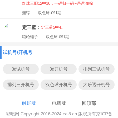
红球三胆12中10，一码归一码~码码清晰!
潇谭 双色球-091期
定三蓝：
定三蓝5中4。
嘻哈铺子 双色球-091期
试机号/开机号
3d试机号
3d开机号
排列三试机号
排列三开机号
双色球开机号
大乐透开机号
触屏版
电脑版
回顶部
|
|
彩吧网 Copyright 2016-2024 cai8.cn 版权所有京ICP备