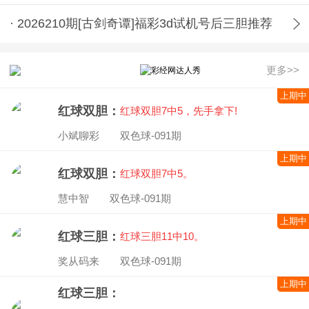
· 2026210期[古剑奇谭]福彩3d试机号后三胆推荐
更多>>
上期中
红球双胆：
红球双胆7中5，先手拿下!
小斌聊彩 双色球-091期
上期中
红球双胆：
红球双胆7中5。
慧中智 双色球-091期
上期中
红球三胆：
红球三胆11中10。
奖从码来 双色球-091期
上期中
红球三胆：