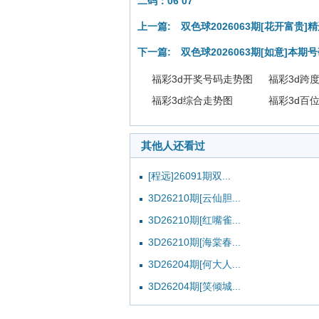
二码：06 07
上一篇:
双色球2026063期[花开富贵]
下一篇:
双色球2026063期[如意]本期
福彩3d开奖号码走势图
福彩3d跨
福彩3d综合走势图
福彩3d百
其他人还看过
[程远]26091期双...
3D26210期[云仙胆...
3D26210期[红嘴雀...
3D26210期[海棠春...
3D26204期[何大人...
3D26204期[笑倾城...