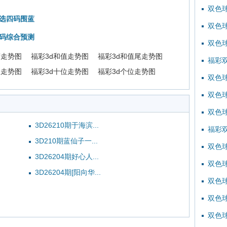
双色球
精选四码围蓝
双色球2
号码综合预测
双色球2
度走势图
福彩3d和值走势图
福彩3d和值尾走势图
福彩双
位走势图
福彩3d十位走势图
福彩3d个位走势图
双色球2
双色球2
双色球
3D26210期于海滨...
福彩双色
3D210期蓝仙子一...
双色球2
3D26204期好心人...
双色球2
3D26204期[阳向华...
双色球2
双色球2
双色球第