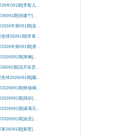
26年091期[李絮儿...
6091期[张建宁]...
026年第091期[蓝...
色球26091期[常青...
026年第091期[唐...
026091期[寒枫]...
26091期[花开富贵...
球2026091期[颖...
026091期[铁饭碗...
026091期[筱杉]...
026091期[诸葛孔...
026091期[如意]...
26091期[紫萱]...