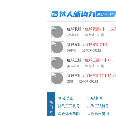
红球双胆：
红球双胆7中5，先
小斌聊彩
双色球-091期
红球双胆：
红球双胆7中5。
慧中智
双色球-091期
红球三胆：
红球三胆11中10。
奖从码来
双色球-091期
红球三胆：
红球三胆12中10
潇谭
双色球-091期
3D走势图
3D试机号
热
排列三开机号
排列三试机号
门
导
双色球走势图
大乐透走势图