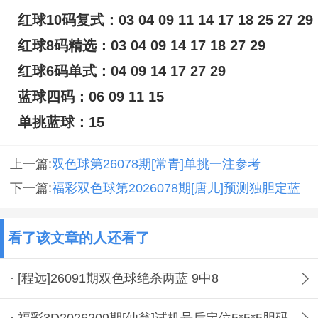
红球10码复式：03 04 09 11 14 17 18 25 27 29
红球8码精选：03 04 09 14 17 18 27 29
红球6码单式：04 09 14 17 27 29
蓝球四码：06 09 11 15
单挑蓝球：15
上一篇:
双色球第26078期[常青]单挑一注参考
下一篇:
福彩双色球第2026078期[唐儿]预测独胆定蓝
看了该文章的人还看了
· [程远]26091期双色球绝杀两蓝 9中8