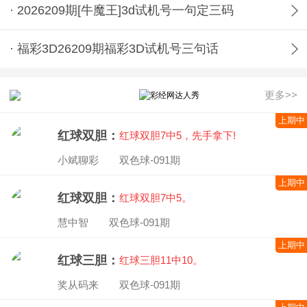
· 2026209期[牛魔王]3d试机号一句定三码
· 福彩3D26209期福彩3D试机号三句话
更多>>
上期中
红球双胆：
红球双胆7中5，先手拿下!
小斌聊彩 双色球-091期
上期中
红球双胆：
红球双胆7中5。
慧中智 双色球-091期
上期中
红球三胆：
红球三胆11中10。
奖从码来 双色球-091期