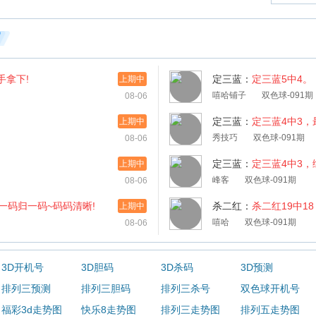
手拿下!
定三蓝：
定三蓝5中4。
上期中
嘻哈铺子
双色球-091期
08-06
定三蓝：
定三蓝4中3，
上期中
秀技巧
双色球-091期
08-06
定三蓝：
定三蓝4中3，
上期中
峰客
双色球-091期
08-06
，一码归一码~码码清晰!
杀二红：
杀二红19中1
上期中
嘻哈
双色球-091期
08-06
3D开机号
3D胆码
3D杀码
3D预测
排列三预测
排列三胆码
排列三杀号
双色球开机号
福彩3d走势图
快乐8走势图
排列三走势图
排列五走势图