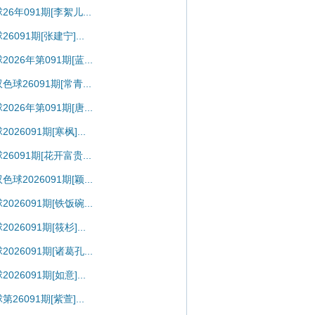
26年091期[李絮儿...
6091期[张建宁]...
026年第091期[蓝...
色球26091期[常青...
026年第091期[唐...
026091期[寒枫]...
26091期[花开富贵...
球2026091期[颖...
026091期[铁饭碗...
026091期[筱杉]...
026091期[诸葛孔...
026091期[如意]...
26091期[紫萱]...