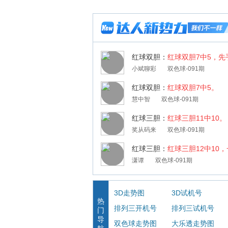
红球双胆：
红球双胆7中5，先
小斌聊彩
双色球-091期
红球双胆：
红球双胆7中5。
慧中智
双色球-091期
红球三胆：
红球三胆11中10。
奖从码来
双色球-091期
红球三胆：
红球三胆12中10
潇谭
双色球-091期
3D走势图
3D试机号
热
排列三开机号
排列三试机号
门
导
双色球走势图
大乐透走势图