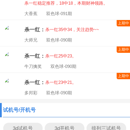
杀一红稳定推荐，18中18，本期财神领路。
大香蕉 双色球-091期
上期中
杀一红：
杀一红35中34，关注趋势~~
大师兄 双色球-090期
上期中
杀一红：
杀一红25中23。
牛刀擒奖 双色球-090期
上期中
杀一红：
杀一红23中21。
多邦彩 双色球-090期
试机号/开机号
3d试机号
3d开机号
排列三试机号