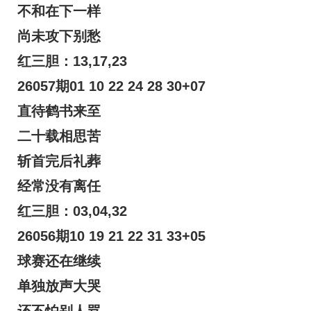
不和在下一样
尚未攻下别愁
红三胆：13,17,23
26057期01 10 22 24 28 30+07
直待鹤书来至
二十载相思苦
斩首完后礼葬
经常没有离任
红三胆：03,04,32
26056期10 19 21 22 31 33+05
球赛还在继续
单独放声大哭
还不怕别人骂