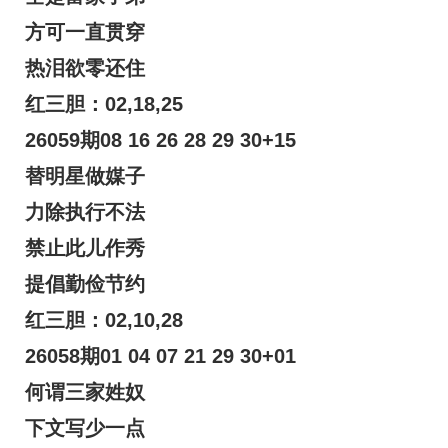
方可一直贯穿
热泪欲零还住
红三胆：02,18,25
26059期08 16 26 28 29 30+15
替明星做媒子
力除执行不法
禁止此儿作秀
提倡勤俭节约
红三胆：02,10,28
26058期01 04 07 21 29 30+01
何谓三家姓奴
下文写少一点