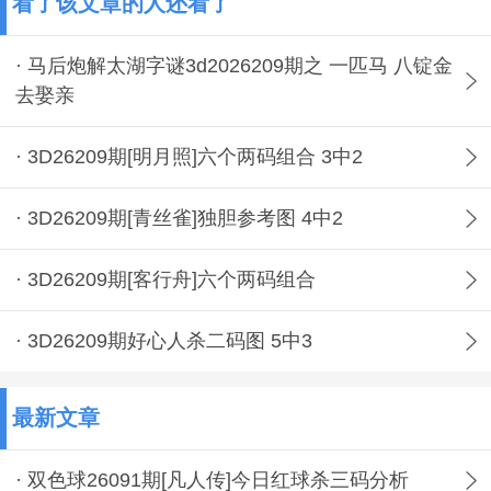
看了该文章的人还看了
· 马后炮解太湖字谜3d2026209期之 一匹马 八锭金
去娶亲
· 3D26209期[明月照]六个两码组合 3中2
· 3D26209期[青丝雀]独胆参考图 4中2
· 3D26209期[客行舟]六个两码组合
· 3D26209期好心人杀二码图 5中3
最新文章
· 双色球26091期[凡人传]今日红球杀三码分析