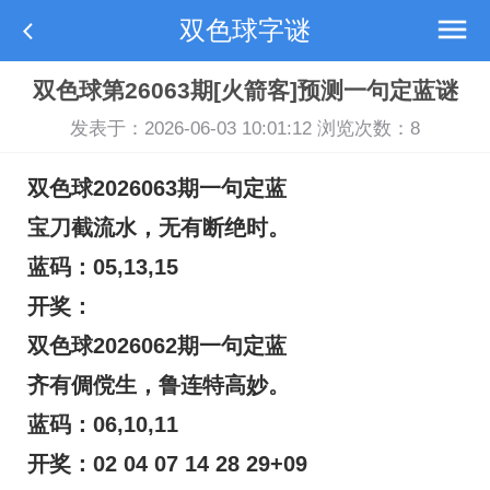
双色球字谜
双色球第26063期[火箭客]预测一句定蓝谜
发表于：2026-06-03 10:01:12 浏览次数：
8
双色球2026063期一句定蓝
宝刀截流水，无有断绝时。
蓝码：05,13,15
开奖：
双色球2026062期一句定蓝
齐有倜傥生，鲁连特高妙。
蓝码：06,10,11
开奖：02 04 07 14 28 29+09