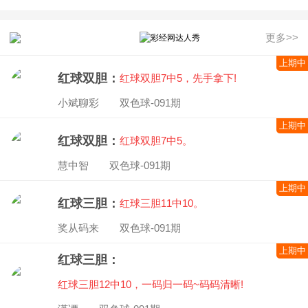
更多>>
上期中
红球双胆：
红球双胆7中5，先手拿下!
小斌聊彩 双色球-091期
上期中
红球双胆：
红球双胆7中5。
慧中智 双色球-091期
上期中
红球三胆：
红球三胆11中10。
奖从码来 双色球-091期
上期中
红球三胆：
红球三胆12中10，一码归一码~码码清晰!