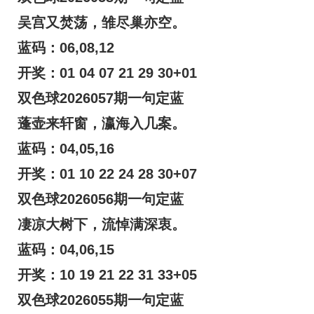
吴宫又焚荡，雏尽巢亦空。
蓝码：06,08,12
开奖：01 04 07 21 29 30+01
双色球2026057期一句定蓝
蓬壶来轩窗，瀛海入几案。
蓝码：04,05,16
开奖：01 10 22 24 28 30+07
双色球2026056期一句定蓝
凄凉大树下，流悼满深衷。
蓝码：04,06,15
开奖：10 19 21 22 31 33+05
双色球2026055期一句定蓝