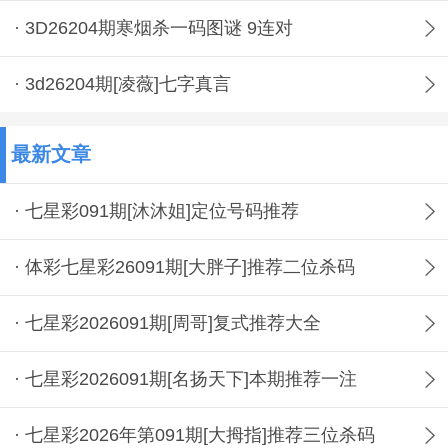
· 3D26204期寒烟杀一码图谜 9连对
· 3d26204期[凌薇]七字真言
最新文章
· 七星彩091期[沐沐姐]定位号码推荐
· 体彩七星彩26091期[大胖子]推荐二位杀码
· 七星彩2026091期[周哥]复式推荐大全
· 七星彩2026091期[名扬天下]本期推荐一注
· 七星彩2026年第091期[大拇指]推荐三位杀码