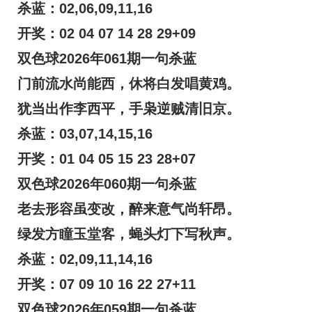
杀蓝：02,06,09,11,16
开奖：02 04 07 14 28 29+09
双色球2026年061期一句杀蓝
门前流水尚能西，休将白发唱黄鸡。
犹当出作李西平，手枭逆贼清旧京。
杀蓝：03,07,14,15,16
开奖：01 04 05 15 23 28+07
双色球2026年060期一句杀蓝
老去形容虽变改，醉来意气尚轩昂。
绿发方瞳玉堂客，蝇头灯下写秋声。
杀蓝：02,09,11,14,16
开奖：07 09 10 16 22 27+11
双色球2026年059期一句杀蓝