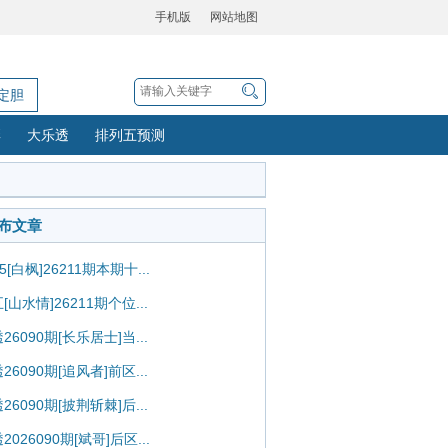
手机版
网站地图
定胆
彩
大乐透
排列五预测
布文章
[白枫]26211期本期十...
[山水情]26211期个位...
26090期[长乐居士]当...
26090期[追风者]前区...
26090期[披荆斩棘]后...
026090期[斌哥]后区...