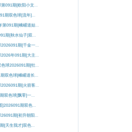
第091期[欧阳小文...
91期双色球[流年]...
年第091期[峨嵋道姑...
091期[秋水仙子]双...
026091期[千金一...
026年091期[大主...
球2026091期[牡...
91期双色球[峨嵋道长...
026091期[火箭客...
1期双色球[飘零]一...
]2026091期双色...
26091期[初升朝阳...
1期[天生我才]双色...