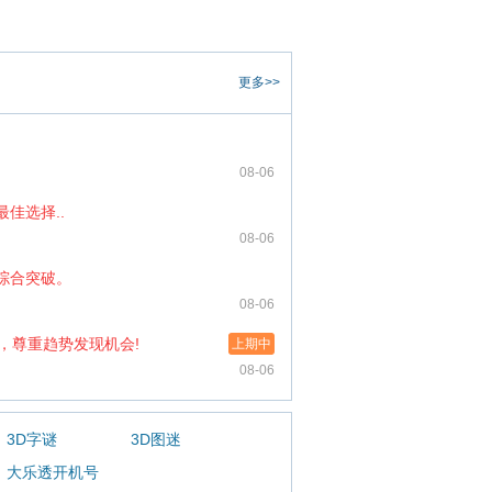
更多>>
08-06
最佳选择..
08-06
综合突破。
08-06
8，尊重趋势发现机会!
上期中
08-06
3D字谜
3D图迷
大乐透开机号