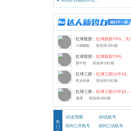
3D26211期[明月照...
红球双胆：
红球双胆7中5，先
小斌聊彩
双色球-091期
红球双胆：
红球双胆7中5。
慧中智
双色球-091期
红球三胆：
红球三胆11中10。
奖从码来
双色球-091期
红球三胆：
红球三胆12中10
潇谭
双色球-091期
3D走势图
3D试机号
热
排列三开机号
排列三试机号
门