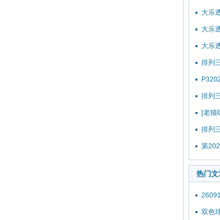
大乐透
大乐透
大乐透
排列三2
P320
排列三2
[老猫咪
排列三
第202
热门文
2609
双色球