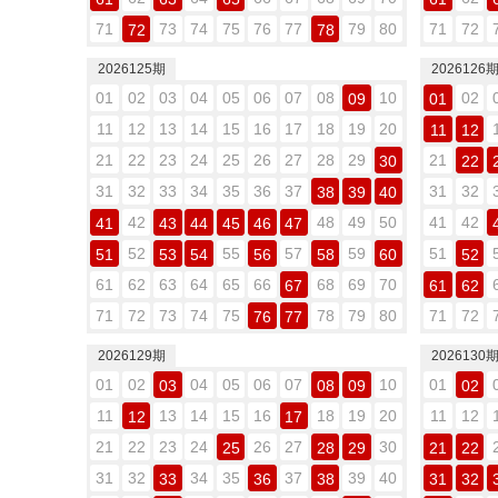
71
73
74
75
76
77
79
80
71
72
72
78
2026125期
2026126
01
02
03
04
05
06
07
08
10
02
09
01
11
12
13
14
15
16
17
18
19
20
11
12
21
22
23
24
25
26
27
28
29
21
30
22
31
32
33
34
35
36
37
31
32
38
39
40
42
48
49
50
41
42
41
43
44
45
46
47
52
55
57
59
51
51
53
54
56
58
60
52
61
62
63
64
65
66
68
69
70
67
61
62
71
72
73
74
75
78
79
80
71
72
76
77
2026129期
2026130
01
02
04
05
06
07
10
01
03
08
09
02
11
13
14
15
16
18
19
20
11
12
12
17
21
22
23
24
26
27
30
25
28
29
21
22
31
32
34
35
37
39
40
33
36
38
31
32