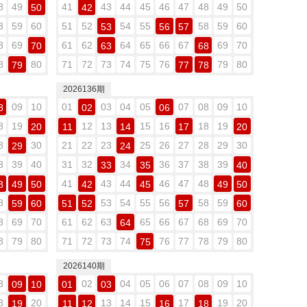
8
49
41
43
44
45
46
47
48
49
50
50
42
8
59
60
51
52
54
55
58
59
60
53
56
57
8
69
61
62
64
65
66
67
69
70
70
63
68
8
80
71
72
73
74
75
76
79
80
79
77
78
2026136期
09
10
01
03
04
05
07
08
09
10
8
02
06
8
19
12
13
15
16
18
19
20
11
14
17
20
8
30
21
22
23
25
26
27
28
29
30
29
24
8
39
40
31
32
34
36
37
38
39
33
35
40
41
43
44
46
47
48
8
49
50
42
45
49
50
8
53
54
55
56
58
59
59
60
51
52
57
60
8
69
70
61
62
63
65
66
67
68
69
70
64
8
79
80
71
72
73
74
76
77
78
79
80
75
2026140期
8
02
04
05
06
07
08
09
10
09
10
01
03
8
20
13
14
15
17
19
20
19
11
12
16
18