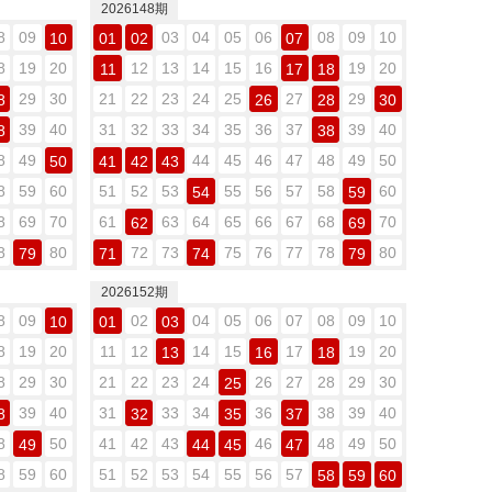
2026148期
8
09
03
04
05
06
08
09
10
10
01
02
07
8
19
20
12
13
14
15
16
19
20
11
17
18
29
30
21
22
23
24
25
27
29
8
26
28
30
39
40
31
32
33
34
35
36
37
39
40
8
38
8
49
44
45
46
47
48
49
50
50
41
42
43
8
59
60
51
52
53
55
56
57
58
60
54
59
8
69
70
61
63
64
65
66
67
68
70
62
69
8
80
72
73
75
76
77
78
80
79
71
74
79
2026152期
8
09
02
04
05
06
07
08
09
10
10
01
03
8
19
20
11
12
14
15
17
19
20
13
16
18
8
29
30
21
22
23
24
26
27
28
29
30
25
39
40
31
33
34
36
38
39
40
8
32
35
37
8
50
41
42
43
46
48
49
50
49
44
45
47
8
59
60
51
52
53
54
55
56
57
58
59
60