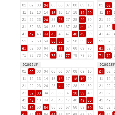
01
02
03
05
06
07
08
09
10
01
04
02
11
12
13
14
16
17
18
11
15
19
20
12
21
22
23
25
27
28
30
21
22
24
26
29
31
32
33
34
35
36
37
38
40
31
32
39
41
43
46
47
50
41
42
42
44
45
48
49
51
52
53
54
57
58
59
51
52
55
56
60
62
63
64
65
67
68
69
70
62
61
66
61
71
72
73
74
76
78
79
80
75
77
71
72
2026121期
2026122
01
03
04
05
06
07
08
09
10
02
02
01
11
12
13
14
15
17
20
11
12
16
18
19
21
22
23
24
25
27
28
29
30
21
22
26
31
34
35
36
37
40
31
32
32
33
38
39
41
43
44
45
46
47
48
41
42
42
49
50
51
53
55
56
57
58
59
51
52
52
54
60
62
64
66
67
68
69
70
62
61
63
65
61