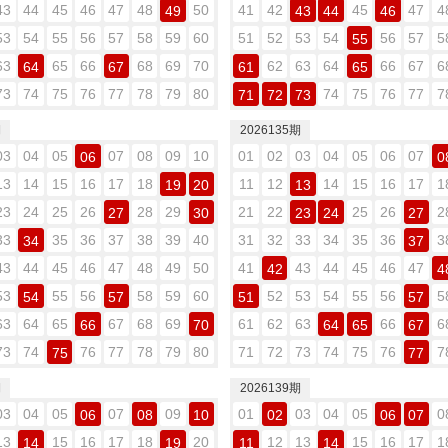
43
44
45
46
47
48
50
41
42
45
47
4
49
43
44
46
53
54
55
56
57
58
59
60
51
52
53
54
56
57
5
55
63
65
66
68
69
70
62
63
64
66
67
6
64
67
61
65
73
74
75
76
77
78
79
80
74
75
76
77
7
71
72
73
期
2026135期
03
04
05
07
08
09
10
01
02
03
04
05
06
07
06
0
13
14
15
16
17
18
11
12
14
15
16
17
1
19
20
13
23
24
25
26
28
29
21
22
25
26
2
27
30
23
24
27
33
35
36
37
38
39
40
31
32
33
34
35
36
3
34
37
43
44
45
46
47
48
49
50
41
43
44
45
46
47
42
4
53
55
56
58
59
60
52
53
54
55
56
5
54
57
51
57
63
64
65
67
68
69
61
62
63
66
6
66
70
64
65
67
73
74
76
77
78
79
80
71
72
73
74
75
76
7
75
77
期
2026139期
03
04
05
07
09
01
03
04
05
0
06
08
10
02
06
07
13
15
16
17
18
20
12
13
15
16
17
1
14
19
11
14