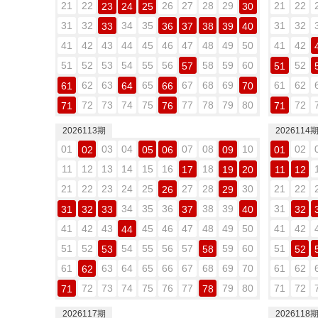
21
22
26
27
28
29
21
22
23
24
25
30
31
32
34
35
31
32
33
36
37
38
39
40
41
42
43
44
45
46
47
48
49
50
41
42
51
52
53
54
55
56
58
59
60
52
57
51
62
63
65
67
68
69
61
62
61
64
66
70
72
73
74
75
77
78
79
80
72
71
76
71
2026113期
2026114
01
03
04
07
08
10
02
02
05
06
09
01
11
12
13
14
15
16
18
17
19
20
11
12
21
22
23
24
25
27
28
30
21
22
26
29
34
35
36
38
39
31
31
32
33
37
40
32
41
42
43
45
46
47
48
49
50
41
42
44
51
52
54
55
56
57
59
60
51
53
58
52
61
63
64
65
66
67
68
69
70
61
62
62
72
73
74
75
76
77
79
80
71
72
71
78
2026117期
2026118