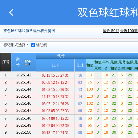
双色球红球
双色球红球和值常规分析走势图
最近 50期
最近100期
标记形式选择：
辅助线
奖号
期
序号
和值
平均
尾数
尾号
极限
最
号
红球
蓝球
和值
尾数
值
和值
组数
间距
间
1
2025142
111
1
18
21
5
29
1
02 13 15 23 27 31
16
2
2025143
75
5
12
25
5
22
02 09 12 13 15 24
03
3
2025144
103
3
17
23
6
32
01 08 15 20 26 33
13
4
2025145
113
3
18
23
4
21
11 12 15 18 25 32
14
5
2025146
102
2
17
32
6
23
1
05 07 12 24 26 28
02
6
2025147
72
2
12
22
5
32
1
01 03 05 08 22 33
08
7
2025148
63
3
10
23
6
19
03 04 09 10 15 22
16
8
2025149
65
5
10
15
5
29
1
01 02 04 06 22 30
10
9
2025150
110
0
18
30
6
25
06 13 17 19 24 31
08