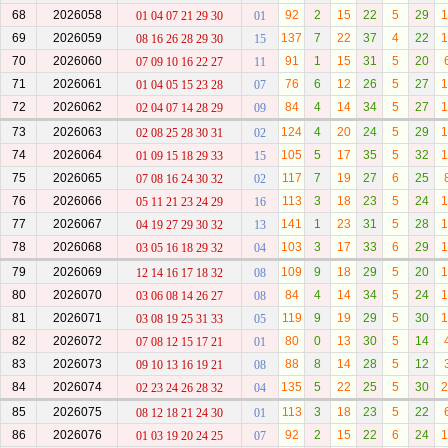
68
2026058
92
2
15
22
5
29
1
01 04 07 21 29 30
01
69
2026059
137
7
22
37
4
22
1
08 16 26 28 29 30
15
70
2026060
91
1
15
31
5
20
07 09 10 16 22 27
11
71
2026061
76
6
12
26
5
27
1
01 04 05 15 23 28
07
72
2026062
84
4
14
34
5
27
1
02 04 07 14 28 29
09
73
2026063
124
4
20
24
5
29
1
02 08 25 28 30 31
02
74
2026064
105
5
17
35
5
32
1
01 09 15 18 29 33
15
75
2026065
117
7
19
27
6
25
07 08 16 24 30 32
02
76
2026066
113
3
18
23
5
24
1
05 11 21 23 24 29
16
77
2026067
141
1
23
31
5
28
1
04 19 27 29 30 32
13
78
2026068
103
3
17
33
6
29
1
03 05 16 18 29 32
04
79
2026069
109
9
18
29
5
20
1
12 14 16 17 18 32
08
80
2026070
84
4
14
34
5
24
1
03 06 08 14 26 27
08
81
2026071
119
9
19
29
5
30
1
03 08 19 25 31 33
05
82
2026072
80
0
13
30
5
14
07 08 12 15 17 21
01
83
2026073
88
8
14
28
5
12
09 10 13 16 19 21
08
84
2026074
135
5
22
25
5
30
2
02 23 24 26 28 32
04
85
2026075
113
3
18
23
5
22
08 12 18 21 24 30
01
86
2026076
92
2
15
22
6
24
1
01 03 19 20 24 25
07