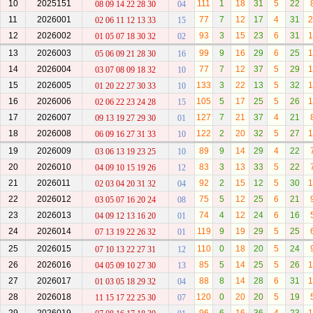
10
2025151
111
1
18
31
5
22
08 09 14 22 28 30
04
11
2026001
77
7
12
17
4
31
2
02 06 11 12 13 33
15
12
2026002
93
3
15
23
6
31
1
01 05 07 18 30 32
02
13
2026003
99
9
16
29
6
25
1
05 06 09 21 28 30
16
14
2026004
77
7
12
37
5
29
1
03 07 08 09 18 32
10
15
2026005
133
3
22
13
5
32
1
01 20 22 27 30 33
10
16
2026006
105
5
17
25
5
26
1
02 06 22 23 24 28
15
17
2026007
127
7
21
37
4
21
09 13 19 27 29 30
01
18
2026008
122
2
20
32
5
27
1
06 09 16 27 31 33
10
19
2026009
89
9
14
29
4
22
03 06 13 19 23 25
10
20
2026010
83
3
13
33
5
22
04 09 10 15 19 26
12
21
2026011
92
2
15
12
5
30
1
02 03 04 20 31 32
04
22
2026012
75
5
12
25
6
21
03 05 07 16 20 24
08
23
2026013
74
4
12
24
6
16
04 09 12 13 16 20
01
24
2026014
119
9
19
29
5
25
07 13 19 22 26 32
01
25
2026015
110
0
18
20
5
24
07 10 13 22 27 31
12
26
2026016
85
5
14
25
5
26
1
04 05 09 10 27 30
13
27
2026017
88
8
14
28
6
31
1
01 03 05 18 29 32
04
28
2026018
120
0
20
20
5
19
11 15 17 22 25 30
07