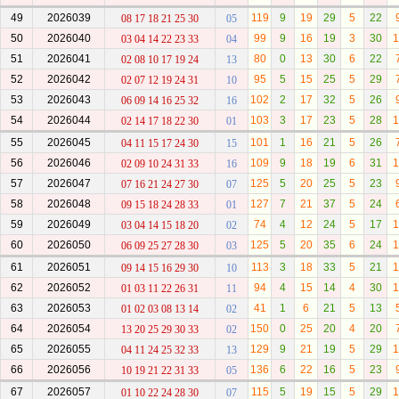
49
2026039
119
9
19
29
5
22
08 17 18 21 25 30
05
50
2026040
99
9
16
19
3
30
1
03 04 14 22 23 33
04
51
2026041
80
0
13
30
6
22
02 08 10 17 19 24
13
52
2026042
95
5
15
25
5
29
02 07 12 19 24 31
10
53
2026043
102
2
17
32
5
26
06 09 14 16 25 32
16
54
2026044
103
3
17
23
5
28
1
02 14 17 18 22 30
01
55
2026045
101
1
16
21
5
26
04 11 15 17 24 30
15
56
2026046
109
9
18
19
6
31
1
02 09 10 24 31 33
16
57
2026047
125
5
20
25
5
23
07 16 21 24 27 30
07
58
2026048
127
7
21
37
5
24
09 15 18 24 28 33
01
59
2026049
74
4
12
24
5
17
1
03 04 14 15 18 20
02
60
2026050
125
5
20
35
6
24
1
06 09 25 27 28 30
03
61
2026051
113
3
18
33
5
21
1
09 14 15 16 29 30
10
62
2026052
94
4
15
14
4
30
1
01 03 11 22 26 31
11
63
2026053
41
1
6
21
5
13
01 02 03 08 13 14
02
64
2026054
150
0
25
20
4
20
13 20 25 29 30 33
02
65
2026055
129
9
21
19
5
29
1
04 11 24 25 32 33
13
66
2026056
136
6
22
16
5
23
10 19 21 22 31 33
05
67
2026057
115
5
19
15
5
29
1
01 10 22 24 28 30
07