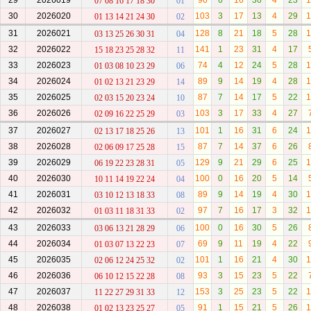
29
2026019
96
6
16
36
4
23
1
07 08 16 17 18 30
01
30
2026020
103
3
17
13
4
29
1
01 13 14 21 24 30
02
31
2026021
128
8
21
18
5
28
1
03 13 25 26 30 31
04
32
2026022
141
1
23
31
4
17
15 18 23 25 28 32
11
33
2026023
74
4
12
24
5
28
1
01 03 08 10 23 29
06
34
2026024
89
9
14
19
4
28
1
01 02 13 21 23 29
14
35
2026025
87
7
14
17
5
22
1
02 03 15 20 23 24
10
36
2026026
103
3
17
33
4
27
02 09 16 22 25 29
03
37
2026027
101
1
16
31
6
24
1
02 13 17 18 25 26
13
38
2026028
87
7
14
37
6
26
02 06 09 17 25 28
15
39
2026029
129
9
21
29
6
25
1
06 19 22 23 28 31
05
40
2026030
100
0
16
20
5
14
10 11 14 19 22 24
04
41
2026031
89
9
14
19
4
30
1
03 10 12 13 18 33
08
42
2026032
97
7
16
17
3
32
1
01 03 11 18 31 33
02
43
2026033
100
0
16
30
5
26
03 06 13 21 28 29
06
44
2026034
69
9
11
19
4
22
01 03 07 13 22 23
07
45
2026035
101
1
16
21
4
30
1
02 06 12 24 25 32
02
46
2026036
93
3
15
23
5
22
06 10 12 15 22 28
08
47
2026037
153
3
25
23
5
22
1
11 22 27 29 31 33
12
48
2026038
91
1
15
21
5
26
1
01 02 13 23 25 27
05