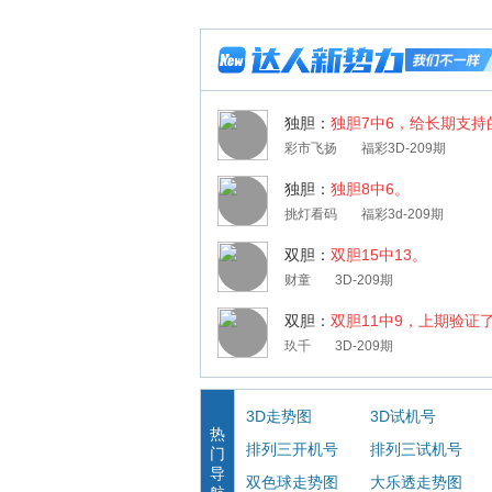
独胆：
独胆7中6，给长期支持
彩市飞扬
福彩3D-209期
独胆：
独胆8中6。
挑灯看码
福彩3d-209期
双胆：
双胆15中13。
财童
3D-209期
双胆：
双胆11中9，上期验证
玖千
3D-209期
3D走势图
3D试机号
热
排列三开机号
排列三试机号
门
导
双色球走势图
大乐透走势图