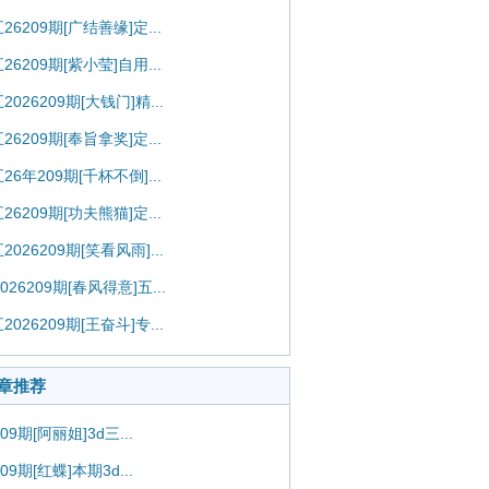
26209期[广结善缘]定...
26209期[紫小莹]自用...
026209期[大钱门]精...
26209期[奉旨拿奖]定...
26年209期[千杯不倒]...
26209期[功夫熊猫]定...
026209期[笑看风雨]...
026209期[春风得意]五...
026209期[王奋斗]专...
章推荐
09期[阿丽姐]3d三...
09期[红蝶]本期3d...