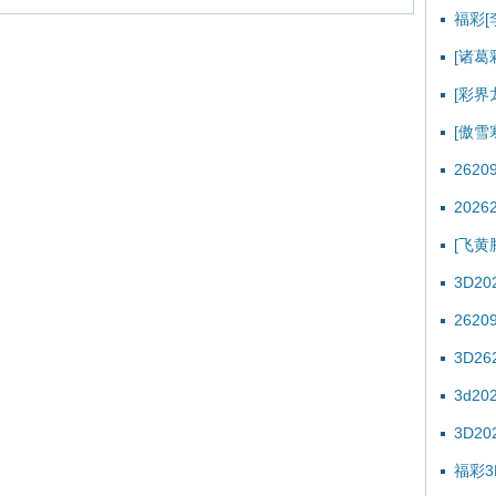
福彩[李
[诸葛彩
[彩界龙
[傲雪寒
2620
2026
[飞黄腾
3D20
2620
3D26
3d20
3D20
福彩3D