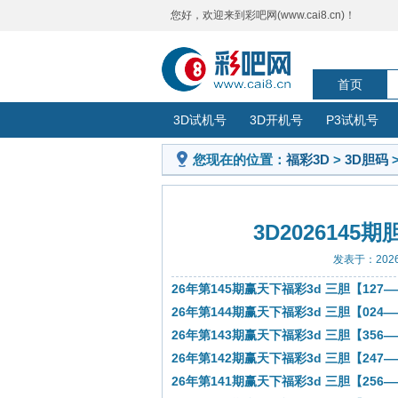
您好，欢迎来到彩吧网(www.cai8.cn)！
首页
3D试机号
3D开机号
P3试机号
您现在的位置：
福彩3D
>
3D胆码
3D2026145
发表于：
2026
26年第145期赢天下福彩3d 三胆【127
26年第144期赢天下福彩3d 三胆【024
26年第143期赢天下福彩3d 三胆【356
26年第142期赢天下福彩3d 三胆【247
26年第141期赢天下福彩3d 三胆【256