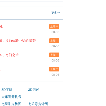
更多>>
6。
上期中
08-06
5，提前体验中奖的感觉!
上期中
08-06
中5，奇门之术
上期中
08-06
。
上期中
08-06
3D字谜
3D图迷
大乐透开机号
七星彩走势图
七乐彩走势图