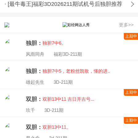
· [最牛毒王]福彩3D2026211期试机号后独胆推荐
更多>>
上期中
独胆：
独胆7中6。
风雨同舟 福彩3D-211期
独胆：
独胆7中5，老粉丝凯歌，懂的进..
雄起先生 3D-211期
上期中
双胆：
双胆13中11 吉日开吉号...
玖千 3D-211期
上期中
双胆：
双胆13中11。