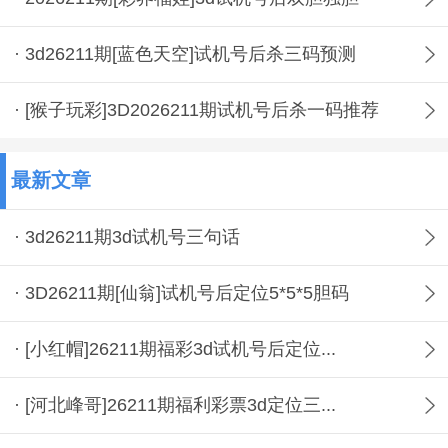
· 3d26211期[蓝色天空]试机号后杀三码预测
· [猴子玩彩]3D2026211期试机号后杀一码推荐
最新文章
· 3d26211期3d试机号三句话
· 3D26211期[仙翁]试机号后定位5*5*5胆码
· [小红帽]26211期福彩3d试机号后定位...
· [河北峰哥]26211期福利彩票3d定位三...