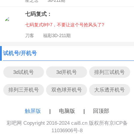
星之念 3d-211期
七码复式：
七码复式8中7，不要让这个号抢风头了?
刀客 福彩3D-211期
试机号/开机号
3d试机号
3d开机号
排列三试机号
排列三开机号
双色球开机号
大乐透开机号
触屏版
电脑版
回顶部
|
|
彩吧网 Copyright 2016-2024 cai8.cn 版权所有京ICP备
11036906号-8