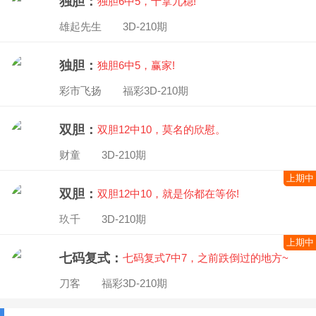
独胆：
独胆6中5，十拿九稳!
雄起先生 3D-210期
独胆：
独胆6中5，赢家!
彩市飞扬 福彩3D-210期
双胆：
双胆12中10，莫名的欣慰。
财童 3D-210期
上期中
双胆：
双胆12中10，就是你都在等你!
玖千 3D-210期
上期中
七码复式：
七码复式7中7，之前跌倒过的地方~
刀客 福彩3D-210期