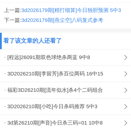
上一篇:
3d2026179期[精打细算]今日独胆预测 5中3
下一篇:
3d2026179期[燕尘空]八码复式参考
看了该文章的人还看了
· [程远]26091期双色球绝杀两蓝 9中8
· 3D2026210期[李留芳]杀百位两码 16中15
· 福彩3D26210期[流年似水]杀4个二码组合
· 3D2026210期[小吃]今日杀码推荐 5中3
· 3d第26210期[声音]今日杀三码=01 10中8