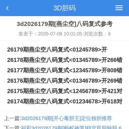
3D胆码
3d2026179期[燕尘空]八码复式参考
发表于：2026-07-08 10:01:05 浏览次数：
8
26179期燕尘空八码复式<01245789>开
26178期燕尘空八码复式<01345789>开266错
26177期燕尘空八码复式<12345789>开808错
26176期燕尘空八码复式<01346789>开269错
26175期燕尘空八码复式<12456789>开421对
26174期燕尘空八码复式<01234678>开618对
上一篇:
3d2026179期[开心毒胆王]定位独胆推荐
下一篇:
福彩3d2026179期[蚂蚁神算]稳定双胆独胆 6