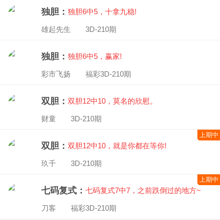
独胆：
独胆6中5，十拿九稳!
雄起先生 3D-210期
独胆：
独胆6中5，赢家!
彩市飞扬 福彩3D-210期
双胆：
双胆12中10，莫名的欣慰。
财童 3D-210期
上期中
双胆：
双胆12中10，就是你都在等你!
玖千 3D-210期
上期中
七码复式：
七码复式7中7，之前跌倒过的地方~
刀客 福彩3D-210期