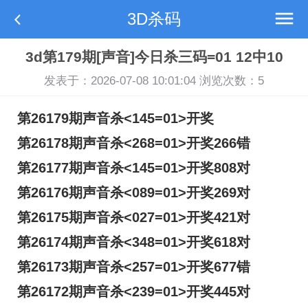
3D杀码
3d第179期[声音]今日杀三码=01 12中10
发表于：2026-07-08 10:01:04 浏览次数：
5
第26179期声音杀<145=01>开奖
第26178期声音杀<268=01>开奖266错
第26177期声音杀<145=01>开奖808对
第26176期声音杀<089=01>开奖269对
第26175期声音杀<027=01>开奖421对
第26174期声音杀<348=01>开奖618对
第26173期声音杀<257=01>开奖677错
第26172期声音杀<239=01>开奖445对