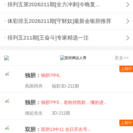
· 排列五第2026211期[全力冲刺]今晚复...
· 体彩排五2026211期[守财奴]最新金银胆推荐
· 排列五211期[王奋斗]专家精选一注
更多>>
上期中
独胆：
独胆7中6。
风雨同舟 福彩3D-211期
独胆：
独胆7中5，老粉丝凯歌，懂的进..
雄起先生 3D-211期
上期中
双胆：
双胆13中11 吉日开吉号...