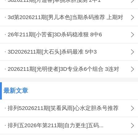
· 3d26211期[舟遥客]单挑杀胆预测 2中1
· 3d第2026211期[男儿本色]当期杀码推荐 上期对
· 26年211期[小苦雀]3D杀码稳准狠 8中6
· 3D2026211期[大石头]杀码最准 5中3
· 2026211期[光明使者]3D专业杀6个组合 3连对
最新文章
· 排列52026211期[笑看风雨]心水定胆杀号推荐
· 排列五2026年第211期[自力更生]五码...