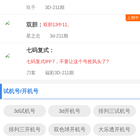
玖千 3D-211期
上期中
双胆：
双胆13中11。
星之念 3d-211期
七码复式：
七码复式8中7，不要让这个号抢风头了?
刀客 福彩3D-211期
试机号/开机号
3d试机号
3d开机号
排列三试机号
排列三开机号
双色球开机号
大乐透开机号