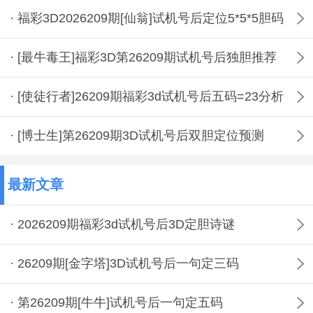
· 福彩3D2026209期[仙翁]试机号后定位5*5*5胆码
· [最牛毒王]福彩3D第26209期试机号后独胆推荐
· [使徒行者]26209期福彩3d试机号后五码=23分析
· [博士生]第26209期3D试机号后双胆定位预测
最新文章
· 2026209期福彩3d试机号后3D定胆诗谜
· 26209期[金字塔]3D试机号后一句定三码
· 第26209期[牛牛]试机号后一句定五码